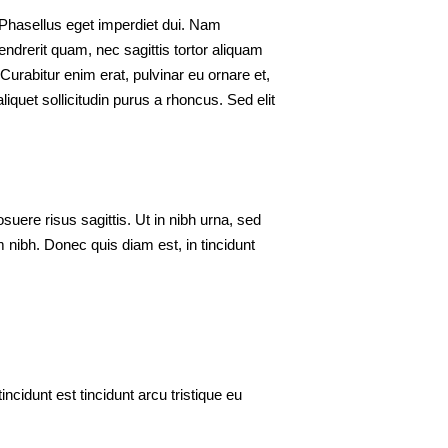
 Phasellus eget imperdiet dui. Nam
endrerit quam, nec sagittis tortor aliquam
Curabitur enim erat, pulvinar eu ornare et,
iquet sollicitudin purus a rhoncus. Sed elit
uere risus sagittis. Ut in nibh urna, sed
nibh. Donec quis diam est, in tincidunt
idunt est tincidunt arcu tristique eu