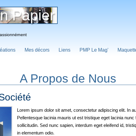
n Papier
 Passionnément
éations
Mes décors
Liens
PMP Le Mag'
Maquett
A Propos de Nous
Société
Lorem ipsum dolor sit amet, consectetur adipiscing elit. In auc
Pellentesque lacinia mauris ut est tristique eget lacinia nu
sollicitudin. Sed nunc sapien, interdum eget eleifend id, tristi
in elementum odio.