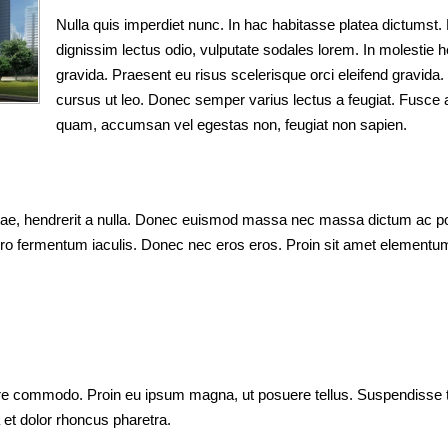
Nulla quis imperdiet nunc. In hac habitasse platea dictumst.
dignissim lectus odio, vulputate sodales lorem. In molestie h
gravida. Praesent eu risus scelerisque orci eleifend gravida. 
cursus ut leo. Donec semper varius lectus a feugiat. Fusce al
quam, accumsan vel egestas non, feugiat non sapien.
itae, hendrerit a nulla. Donec euismod massa nec massa dictum ac pos
o fermentum iaculis. Donec nec eros eros. Proin sit amet elementum 
 commodo. Proin eu ipsum magna, ut posuere tellus. Suspendisse tinc
 et dolor rhoncus pharetra.